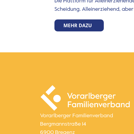
Die Plattform für Alleinerziehend
Scheidung. Alleinerziehend, aber ni
MEHR DAZU
Vorarlberger Familienverband
Bergmannstraße 14
6900 Bregenz