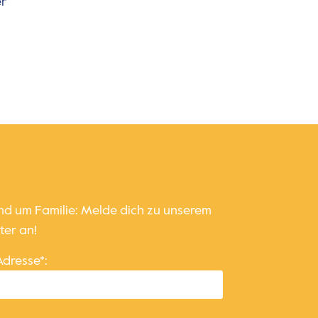
er
und um Familie: Melde dich zu unserem
ter an!
Adresse*: