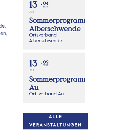
13
04
SEPT.
Juli
Sommerprogramm
de.
Alberschwende
ten,
Ortsverband
Alberschwende
13
09
SEPT.
Juli
Sommerprogramm
Au
Ortsverband Au
ALLE
VERANSTALTUNGEN