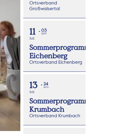
Ortsverband
Großwalsertal
11
03
SEPT.
Juli
Sommerprogramm
Eichenberg
Ortsverband Eichenberg
13
24
AUG.
Juli
Sommerprogramm
Krumbach
Ortsverband Krumbach