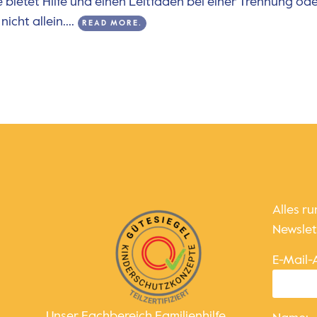
e bietet Hilfe und einen Leitfaden bei einer Trennung od
cht allein....
READ MORE.
Alles r
Newslet
E-Mail-
Unser Fachbereich Familienhilfe