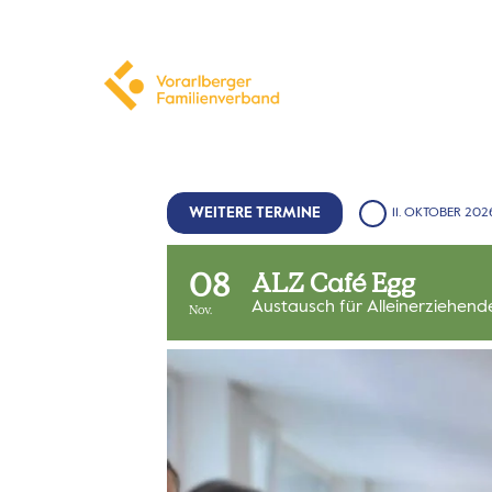
WEITERE TERMINE
11. OKTOBER 202
08
ALZ Café Egg
Austausch für Alleinerziehend
Nov.