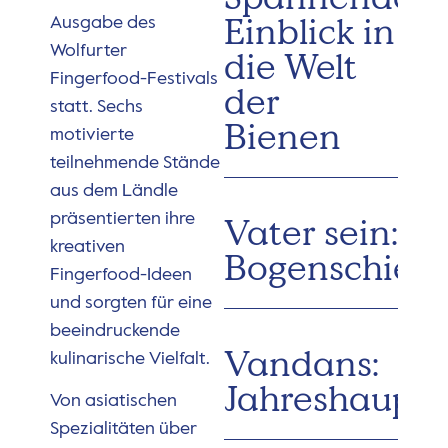
Einblick in
Ausgabe des
Wolfurter
die Welt
Fingerfood-Festivals
der
statt. Sechs
Bienen
motivierte
teilnehmende Stände
aus dem Ländle
präsentierten ihre
Vater sein:
kreativen
Bogenschieß
Fingerfood-Ideen
und sorgten für eine
beeindruckende
Vandans:
kulinarische Vielfalt.
Jahreshaupt
Von asiatischen
Spezialitäten über