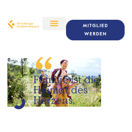
MITGLIED
WERDEN
“
Familie ist die
Heimat des
Herzens.