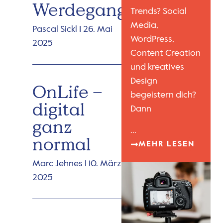
Werdegang
Trends? Social
Media,
Pascal Sickl
26. Mai
WordPress,
2025
Content Creation
und kreatives
Design
OnLife –
begeistern dich?
digital
Dann
ganz
...
normal
MEHR LESEN
Marc Jehnes
10. März
2025