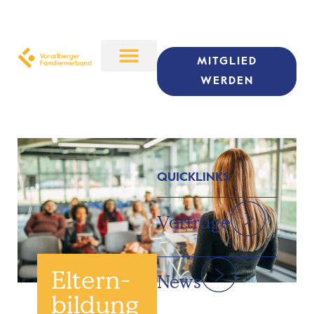
MITGLIED
WERDEN
QUICKLINKS
Vorträge
Eltern­
News
bildung