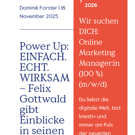
2026
Dominik Forster
18.
November 2025
Wir suchen
DICH:
Online
Power Up:
Marketing
EINFACH.
Manager:in
ECHT.
(100 %)
WIRKSAM
(m/w/d)
– Felix
Gottwald
Du liebst die
gibt
digitale Welt, bist
Einblicke
kreativ und
immer am Puls
in seinen
der neuesten