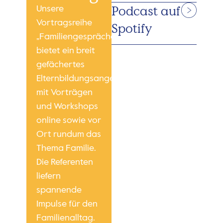
Podcast auf
Unsere
Vortragsreihe
Spotify
„Familiengespräche“
bietet ein breit
gefächertes
Elternbildungsangebot
mit Vorträgen
und Workshops
online sowie vor
Ort rundum das
Thema Familie.
Die Referenten
liefern
spannende
Impulse für den
Familienalltag.