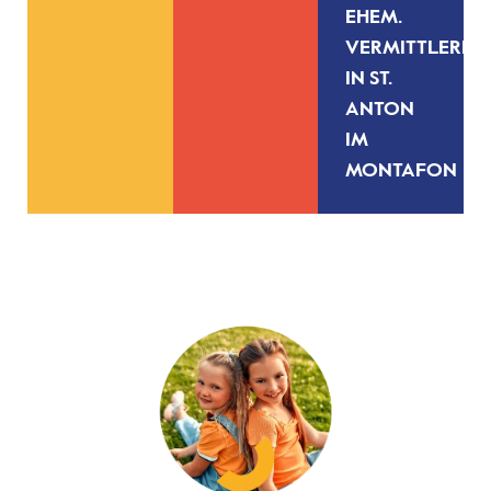
EHEM.
VERMITTLERIN
IN ST.
ANTON
IM
MONTAFON