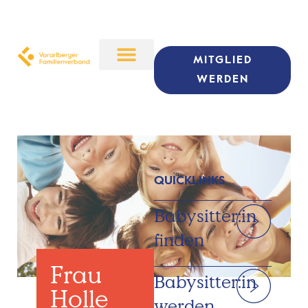
MITGLIED
WERDEN
QUICKLINKS
Babysitter:in
finden
Frau
Babysitter:in
Holle
werden