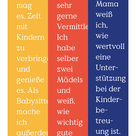
Mama
mag
sehr
weiß
es, Zeit
gerne
ich,
mit
Vermittlerin.
wie
Kindern
Ich
wertvoll
zu
habe
eine
verbringen
selber
Unter­
und
zwei
stützung
genieße
Mädels
bei der
es. Als
und
Kinder­
Babysitterin
weiß,
be­
mache
wie
treu­
ich
wichtig
ung ist.
außerdem
gute