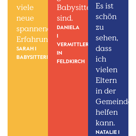
Es ist
viele
Babysitter:innen
schön
neue
sind.
zu
spannende
DANIELA
sehen,
I
Erfahrungen.
VERMITTLERIN
dass
SARAH I
IN
ich
BABYSITTERIN
FELDKIRCH
vielen
Eltern
in der
Gemeinde
helfen
kann.
NATALIE I