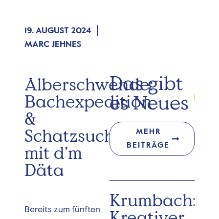
19. AUGUST 2024
MARC JEHNES
Das gibt
Alberschwende:
es Neues
Bachexpedition
&
Schatzsuche
MEHR
BEITRÄGE
mit d’m
Däta
Krumbach:
Bereits zum fünften
Kreativer