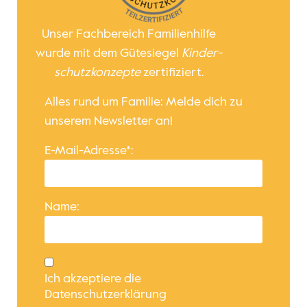
Unser Fachbereich Familienhilfe
wurde mit dem Gütesiegel
Kinder­
schutz­konzepte
zertifiziert.
Alles rund um Familie: Melde dich zu
unserem Newsletter an!
E-Mail-Adresse*:
Name:
Ich akzeptiere die
Datenschutzerklärung