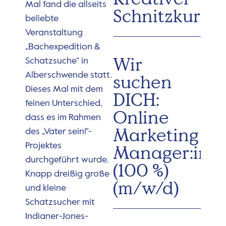
Mal fand die allseits
Schnitzkurs
beliebte
Veranstaltung
„Bachexpedition &
Wir
Schatzsuche“ in
Alberschwende statt.
suchen
Dieses Mal mit dem
DICH:
feinen Unterschied,
Online
dass es im Rahmen
Marketing
des „Vater sein!“-
Projektes
Manager:in
durchgeführt wurde.
(100 %)
Knapp dreißig große
(m/w/d)
und kleine
Schatzsucher mit
Indianer-Jones-