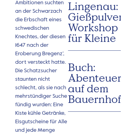
Lingenau:
Ambitionen suchten
an der Schwarzach
Gießpulver-
die Erbschaft eines
Workshop
schwedischen
für Kleine
Knechtes, der diesen
1647 nach der
Eroberung Bregenz‘,
dort versteckt hatte.
Buch:
Die Schatzsucher
Abenteuervo
staunten nicht
auf dem
schlecht, als sie nach
Bauernhof
mehrstündiger Suche
fündig wurden: Eine
Kiste kühle Getränke,
Eisgutscheine für Alle
und jede Menge