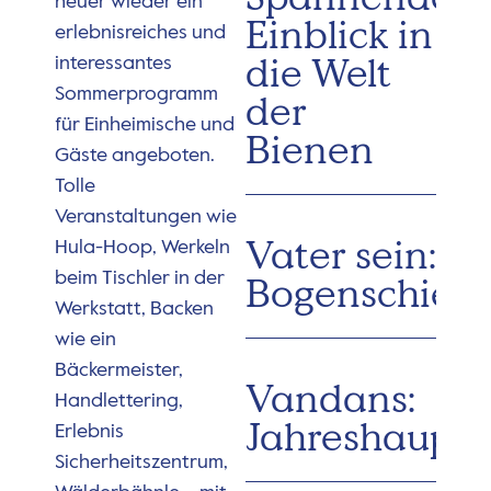
heuer wieder ein
Einblick in
erlebnisreiches und
die Welt
interessantes
Sommerprogramm
der
für Einheimische und
Bienen
Gäste angeboten.
Tolle
Veranstaltungen wie
Vater sein:
Hula-Hoop, Werkeln
beim Tischler in der
Bogenschieß
Werkstatt, Backen
wie ein
Bäckermeister,
Vandans:
Handlettering,
Jahreshaupt
Erlebnis
Sicherheitszentrum,