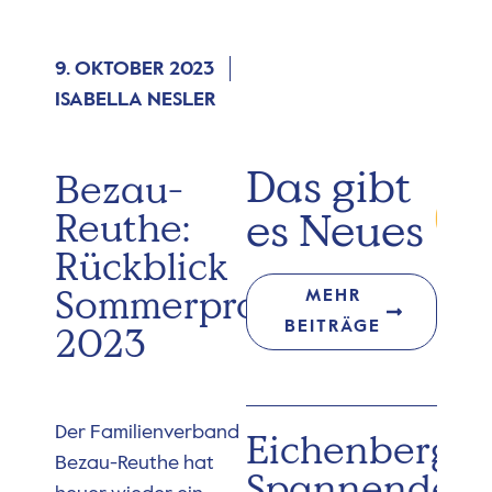
9. OKTOBER 2023
ISABELLA NESLER
Das gibt
Bezau-
es Neues
Reuthe:
Rückblick
Sommerprogramm
MEHR
BEITRÄGE
2023
Der Familienverband
Eichenberg:
Bezau-Reuthe hat
Spannender