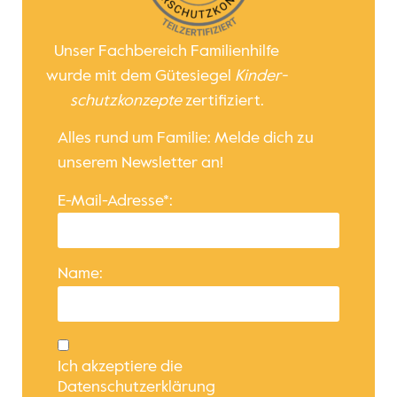
Unser Fachbereich Familienhilfe
wurde mit dem Gütesiegel
Kinder­
schutz­konzepte
zertifiziert.
Alles rund um Familie: Melde dich zu
unserem Newsletter an!
E-Mail-Adresse*:
Name:
Ich akzeptiere die
Datenschutzerklärung