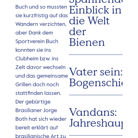
Einblick in
Buch und so mussten
sie kurzfristig auf das
die Welt
Wandern verzichten,
der
aber Dank dem
Bienen
Sportverein Buch
konnten sie ins
Clubheim bzw. ins
Zelt davor wechseln
Vater sein:
und das gemeinsame
Bogenschieß
Grillen doch noch
stattfinden lassen.
Der gebürtige
Vandans:
Brasilianer Jorge
Jahreshaupt
Both hat sich wieder
bereit erklärt auf
brasilianische Art zu