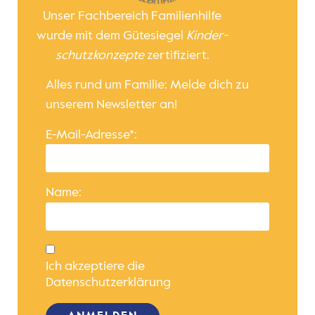
Unser Fachbereich Familienhilfe
wurde mit dem Gütesiegel
Kinder­
schutz­konzepte
zertifiziert.
Alles rund um Familie: Melde dich zu
unserem Newsletter an!
E-Mail-Adresse*:
Name:
Ich akzeptiere die
Datenschutzerklärung