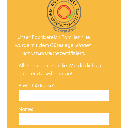
Unser Fachbereich Familienhilfe
wurde mit dem Gütesiegel
Kinder­
schutz­konzepte
zertifiziert.
Alles rund um Familie: Melde dich zu
unserem Newsletter an!
E-Mail-Adresse*:
Name: