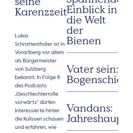
seine
Einblick in
Karenzzeit
die Welt
der
Lukas
Bienen
Schrattenthaler ist in
Vorarlberg vor allem
als Bürgermeister
Vater sein:
von Sulzberg
Bogenschieß
bekannt. In Folge 8
des Podcasts
„Geschlechterrolle
vorwärts“ dürfen
Vandans:
Interessierte hinter
Jahreshaupt
die Kulissen schauen
und erfahren, wie