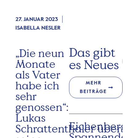
27. JANUAR 2023
ISABELLA NESLER
Das gibt
„Die neun
es Neues
Monate
als Vater
habe ich
MEHR
BEITRÄGE
sehr
genossen“:
Lukas
Eichenberg:
Schrattenthaler über
Spannender