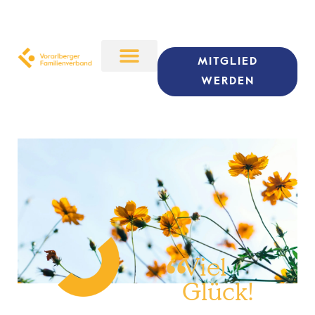
MITGLIED
WERDEN
“
Viel
Glück!