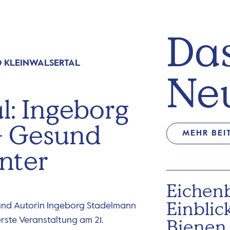
Das
 KLEINWALSERTAL
Ne
l: Ingeborg
– Gesund
MEHR BEI
nter
Eichen
Einblic
und Autorin Ingeborg Stadelmann
erste Veranstaltung am 21.
Bienen