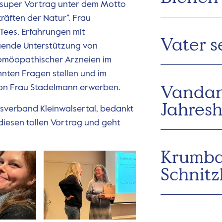
n super Vortrag unter dem Motto
räften der Natur“. Frau
 Tees, Erfahrungen mit
Vater s
tuende Unterstützung von
omöopathischer Arzneien im
nnten Fragen stellen und im
Vandan
on Frau Stadelmann erwerben.
Jahres
sverband Kleinwalsertal, bedankt
diesen tollen Vortrag und geht
Krumba
Schnitz