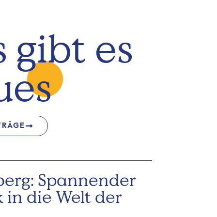
 gibt es
ues
TRÄGE
berg: Spannender
k in die Welt der