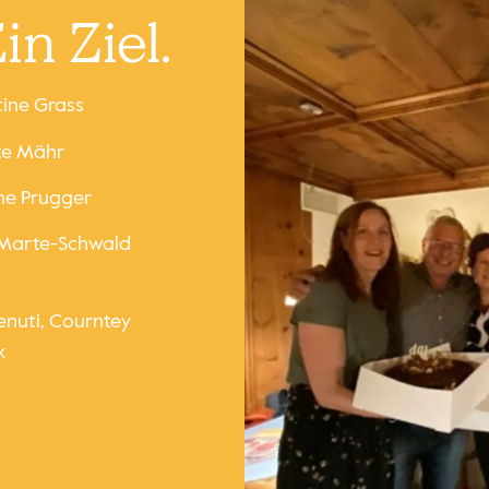
in Ziel.
tine Grass
te Mähr
ne Prugger
 Marte-Schwald
enuti, Courntey
k