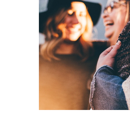
anzen,
chkeit
fen:
in
nd wie so
u in