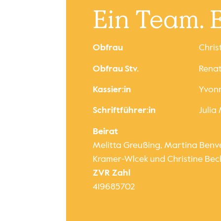
Ein Team. E
Obfrau
Chris
Obfrau Stv.
Rena
Kassier:in
Yvon
Schriftführer:in
Julia
Beirat
Melitta Greußing, Martina Benv
Kramer-Wlcek und Christine Bec
ZVR Zahl
419685702