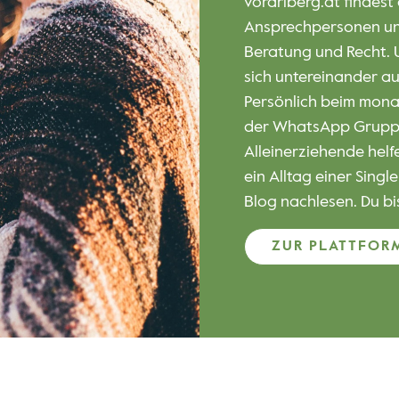
Du willst wissen, wie 
Kids meistern? Du bis
mit deinen Kleinen?
Das Projekt Vater sein
Angebot an Vater-Kind
vielem mehr – und das
MEHR ZUM PRO