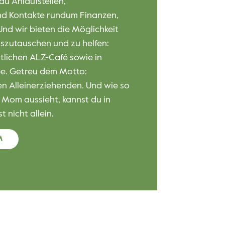
andere Väter den Alltag mit ihren
t auf der Suche nach Abenteuern
! bietet dir ein umfassendes
-Aktivitäten, Vätertreffs und
 in ganz Vorarlberg.
JEKT