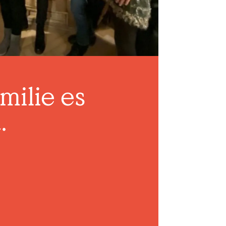
milie es
.
!