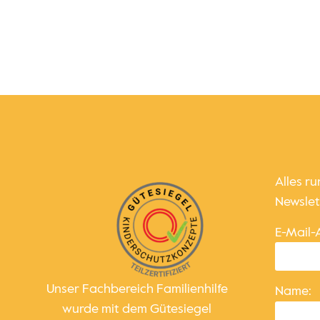
Alles r
Newslet
E-Mail-
Unser Fachbereich Familienhilfe
Name:
wurde mit dem Gütesiegel