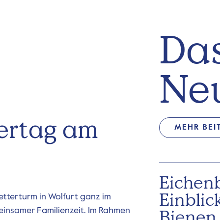
Das
Ne
tertag am
MEHR BEI
Eichen
Einblic
etterturm in Wolfurt ganz im
insamer Familienzeit. Im Rahmen
Bienen