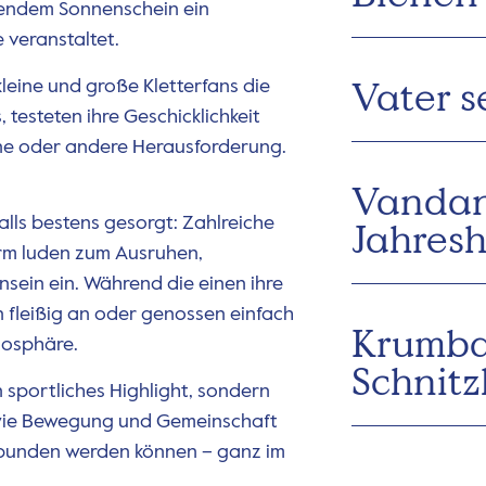
lendem Sonnenschein ein
 veranstaltet.
Vater s
eine und große Kletterfans die
testeten ihre Geschicklichkeit
ine oder andere Herausforderung.
Vandan
lls bestens gesorgt: Zahlreiche
Jahres
rm luden zum Ausruhen,
ein ein. Während die einen ihre
 fleißig an oder genossen einfach
Krumba
mosphäre.
Schnitz
n sportliches Highlight, sondern
 wie Bewegung und Gemeinschaft
erbunden werden können – ganz im