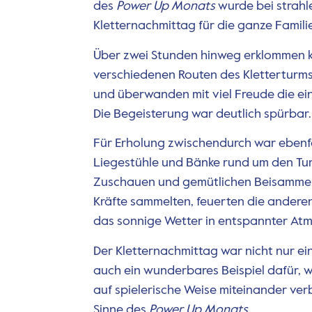
des
Power Up Monats
wurde bei strah
Kletternachmittag für die ganze Familie
Über zwei Stunden hinweg erklommen kl
verschiedenen Routen des Kletterturms, 
und überwanden mit viel Freude die e
Die Begeisterung war deutlich spürbar.
Für Erholung zwischendurch war ebenfa
Liegestühle und Bänke rund um den Tu
Zuschauen und gemütlichen Beisammens
Kräfte sammelten, feuerten die anderen
das sonnige Wetter in entspannter At
Der Kletternachmittag war nicht nur ei
auch ein wunderbares Beispiel dafür,
auf spielerische Weise miteinander v
Sinne des
Power Up Monats
.