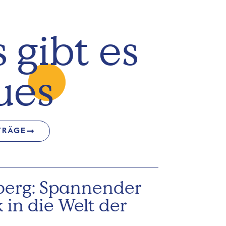
 gibt es
ues
TRÄGE
berg: Spannender
k in die Welt der