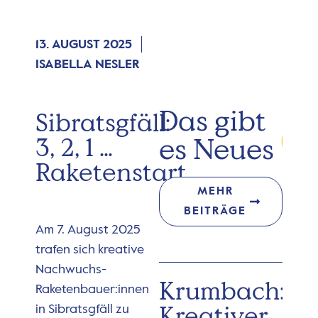
13. AUGUST 2025
ISABELLA NESLER
Das gibt
Sibratsgfäll:
es Neues
3, 2, 1 …
Raketenstart
MEHR
BEITRÄGE
Am 7. August 2025
trafen sich kreative
Nachwuchs-
Krumbach:
Raketenbauer:innen
Kreativer
in Sibratsgfäll zu