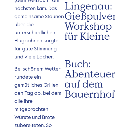
„dem Weltraum“ am
Lingenau:
nächsten kam. Das
Gießpulver-
gemeinsame Staunen
Workshop
über die
für Kleine
unterschiedlichen
Flugbahnen sorgte
für gute Stimmung
und viele Lacher.
Buch:
Bei schönem Wetter
Abenteuervo
rundete ein
auf dem
gemütliches Grillen
Bauernhof
den Tag ab, bei dem
alle ihre
mitgebrachten
Würste und Brote
zubereiteten. So