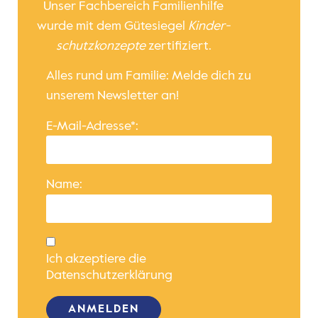
Unser Fachbereich Familienhilfe
wurde mit dem Gütesiegel
Kinder­
schutz­konzepte
zertifiziert.
Alles rund um Familie: Melde dich zu
unserem Newsletter an!
E-Mail-Adresse*:
Name:
Ich akzeptiere die
Datenschutzerklärung