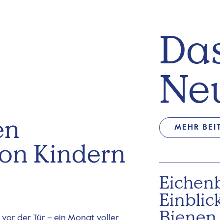
Das
Ne
en
MEHR BEI
on Kindern
Eichen
Einblic
Bienen
vor der Tür – ein Monat voller