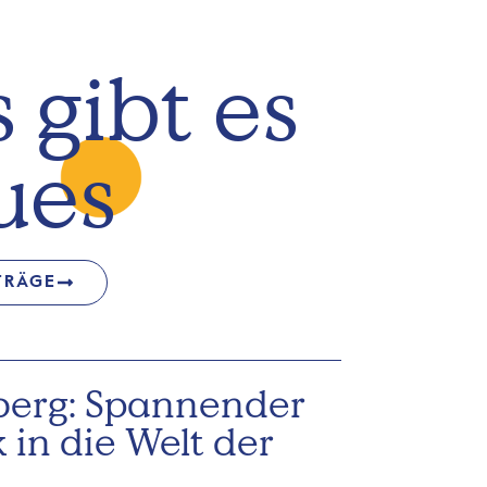
 gibt es
ues
TRÄGE
berg: Spannender
k in die Welt der