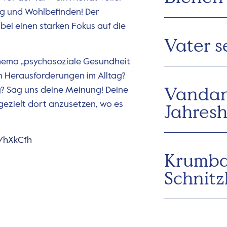
g und Wohlbefinden! Der
bei einen starken Fokus auf die
Vater s
Thema „psychosoziale Gesundheit
en Herausforderungen im Alltag?
Vandan
? Sag uns deine Meinung! Deine
 gezielt dort anzusetzen, wo es
Jahres
e/hXkCfh
Krumba
Schnitz