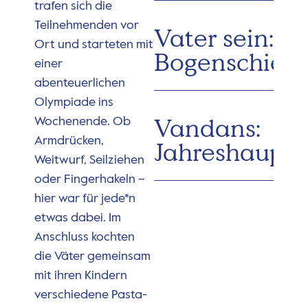
trafen sich die
Teilnehmenden vor
Vater sein:
Ort und starteten mit
Bogenschieß
einer
abenteuerlichen
Olympiade ins
Vandans:
Wochenende. Ob
Armdrücken,
Jahreshaupt
Weitwurf, Seilziehen
oder Fingerhakeln –
hier war für jede*n
etwas dabei. Im
Anschluss kochten
die Väter gemeinsam
mit ihren Kindern
verschiedene Pasta-