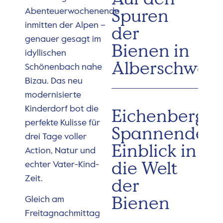
Spuren
Abenteuerwochenende
inmitten der Alpen –
der
genauer gesagt im
Bienen in
idyllischen
Alberschwen
Schönenbach nahe
Bizau. Das neu
modernisierte
Kinderdorf bot die
Eichenberg:
perfekte Kulisse für
Spannender
drei Tage voller
Einblick in
Action, Natur und
die Welt
echter Vater-Kind-
Zeit.
der
Bienen
Gleich am
Freitagnachmittag