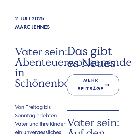
2. JULI 2025
MARC JEHNES
Das gibt
Vater sein:
es Neues
Abenteuerwochenende
in
Schönenbach
MEHR
BEITRÄGE
Von Freitag bis
Sonntag erlebten
Vater sein:
Väter und ihre Kinder
Auf den
ein unvergessliches