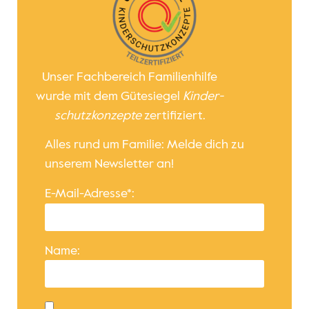
Unser Fachbereich Familienhilfe
wurde mit dem Gütesiegel
Kinder­
schutz­konzepte
zertifiziert.
Alles rund um Familie: Melde dich zu
unserem Newsletter an!
E-Mail-Adresse*:
Name: