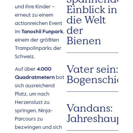
Einblick in
und ihre Kinder –
erneut zu einem
die Welt
actionreichen Event
der
im
Tanoshii Funpark
,
Bienen
einem der größten
Trampolinparks der
Schweiz.
Vater sein:
Auf über
4.000
Bogenschieß
Quadratmetern
bot
sich ausreichend
Platz, um nach
Herzenslust zu
Vandans:
springen, Ninja-
Jahreshaupt
Parcours zu
bezwingen und sich