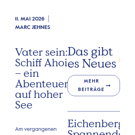
11. MAI 2026
MARC JEHNES
Das gibt
Vater sein:
es Neues
Schiff Ahoi
– ein
Abenteuer
MEHR
BEITRÄGE
auf hoher
See
Eichenberg:
Am vergangenen
Spannender