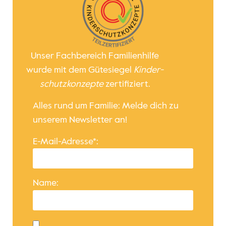
Unser Fachbereich Familienhilfe
wurde mit dem Gütesiegel
Kinder­
schutz­konzepte
zertifiziert.
Alles rund um Familie: Melde dich zu
unserem Newsletter an!
E-Mail-Adresse*:
Name: