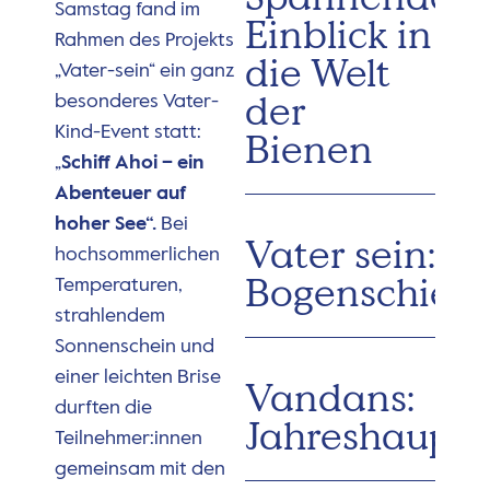
Samstag fand im
Einblick in
Rahmen des Projekts
die Welt
„Vater-sein“ ein ganz
der
besonderes Vater-
Kind-Event statt:
Bienen
„
Schiff Ahoi – ein
Abenteuer auf
hoher See“.
Bei
Vater sein:
hochsommerlichen
Bogenschieß
Temperaturen,
strahlendem
Sonnenschein und
einer leichten Brise
Vandans:
durften die
Jahreshaupt
Teilnehmer:innen
gemeinsam mit den