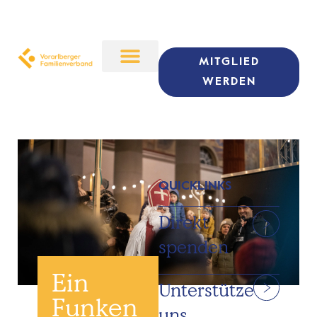
MITGLIED
WERDEN
QUICKLINKS
Direkt
spenden
Ein
Unterstütze
Funken
uns