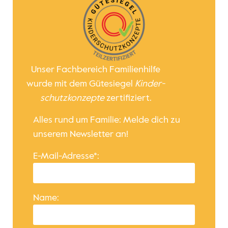
Unser Fachbereich Familienhilfe
wurde mit dem Gütesiegel
Kinder­
schutz­konzepte
zertifiziert.
Alles rund um Familie: Melde dich zu
unserem Newsletter an!
E-Mail-Adresse*:
Name: