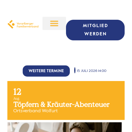
MITGLIED
WERDEN
WEITERE TERMINE
15. JULI 2026 14:00
12
Aug.
Töpfern & Kräuter-Abenteuer
Ortsverband Wolfurt