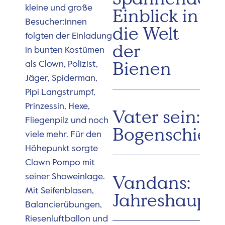
kleine und große
Einblick in
Besucher:innen
die Welt
folgten der Einladung
der
in bunten Kostümen
Bienen
als Clown, Polizist,
Jäger, Spiderman,
Pipi Langstrumpf,
Prinzessin, Hexe,
Vater sein:
Fliegenpilz und noch
Bogenschieß
viele mehr. Für den
Höhepunkt sorgte
Clown Pompo mit
Vandans:
seiner Showeinlage.
Mit Seifenblasen,
Jahreshaupt
Balancierübungen,
Riesenluftballon und