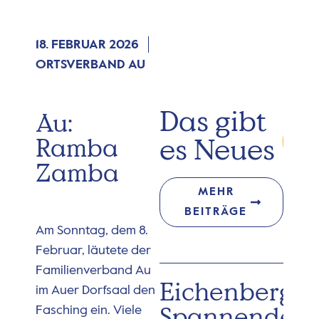
18. FEBRUAR 2026
ORTSVERBAND AU
Das gibt
Au:
es Neues
Ramba
Zamba
MEHR
BEITRÄGE
Am Sonntag, dem 8.
Februar, läutete der
Familienverband Au
Eichenberg:
im Auer Dorfsaal den
Spannender
Fasching ein. Viele