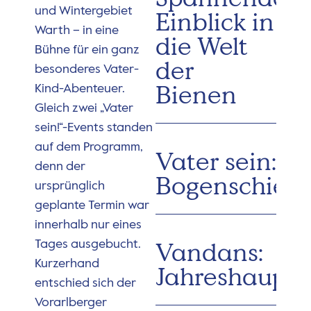
und Wintergebiet
Einblick in
Warth – in eine
die Welt
Bühne für ein ganz
der
besonderes Vater-
Bienen
Kind-Abenteuer.
Gleich zwei „Vater
sein!“-Events standen
auf dem Programm,
Vater sein:
denn der
Bogenschieß
ursprünglich
geplante Termin war
innerhalb nur eines
Vandans:
Tages ausgebucht.
Kurzerhand
Jahreshaupt
entschied sich der
Vorarlberger