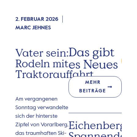
2. FEBRUAR 2026
MARC JEHNES
Das gibt
Vater sein:
es Neues
Rodeln mit
Traktorauffahrt
MEHR
BEITRÄGE
Am vergangenen
Sonntag verwandelte
sich der hinterste
Eichenberg:
Zipfel von Vorarlberg,
Spannender
das traumhaften Ski-