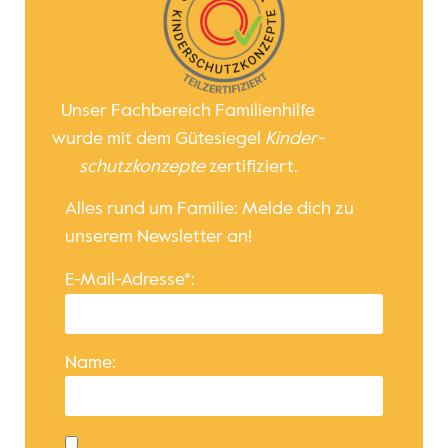
Unser Fachbereich Familienhilfe
wurde mit dem Gütesiegel
Kinder­
schutz­konzepte
zertifiziert.
Alles rund um Familie: Melde dich zu
unserem Newsletter an!
E-Mail-Adresse*:
Name: