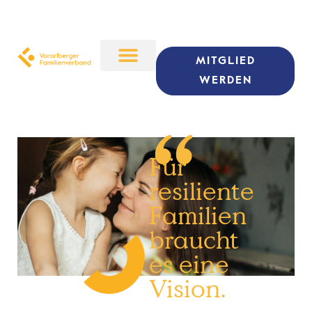
MITGLIED
WERDEN
“
Für
resiliente
Familien
braucht
es eine
Vision.