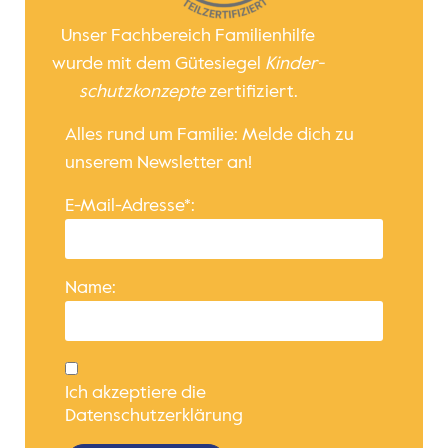
Unser Fachbereich Familienhilfe
wurde mit dem Gütesiegel
Kinder­
schutz­konzepte
zertifiziert.
Alles rund um Familie: Melde dich zu
unserem Newsletter an!
E-Mail-Adresse*:
Name:
Ich akzeptiere die
Datenschutzerklärung